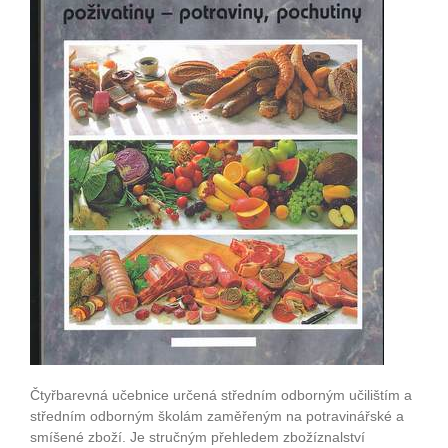
Čtyřbarevná učebnice určená středním odborným učilištím a
středním odborným školám zaměřeným na potravinářské a
smíšené zboží. Je stručným přehledem zbožíznalství