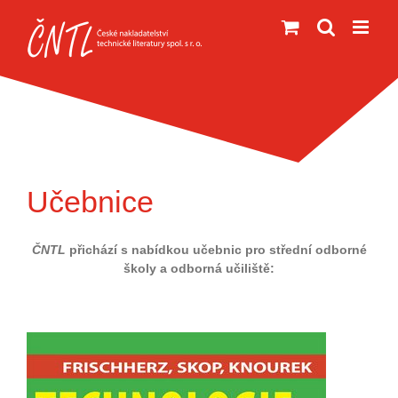
Přeskočit
na
obsah
Učebnice
ČNTL
přichází s nabídkou učebnic pro střední odborné
školy a odborná učiliště: