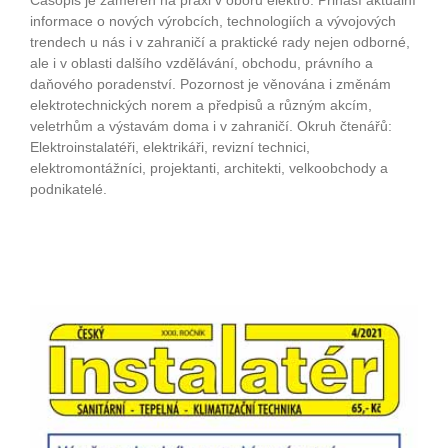
Časopis je zaměřen na praxi v oboru elektro. Přináší aktuální
informace o nových výrobcích, technologiích a vývojových
trendech u nás i v zahraničí a praktické rady nejen odborné,
ale i v oblasti dalšího vzdělávání, obchodu, právního a
daňového poradenství. Pozornost je věnována i změnám
elektrotechnických norem a předpisů a různým akcím,
veletrhům a výstavám doma i v zahraničí. Okruh čtenářů:
Elektroinstalatéři, elektrikáři, revizní technici,
elektromontážníci, projektanti, architekti, velkoobchody a
podnikatelé.