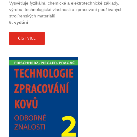
Vysvětluje fyzikální, chemické a elektrotechnické základy,
výrobu, technologické vlastnosti a zpracování používaných
strojírenských materiálů.
6. vydání
ČÍST VÍCE